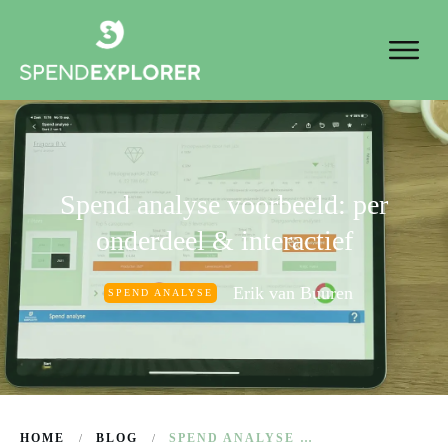
Spend analyse voorbeeld: per
onderdeel & interactief
Erik van Buuren
SPEND ANALYSE
HOME
BLOG
SPEND ANALYSE VOORBEELD: PER ONDERDEEL & INTERACTIEF
/
/