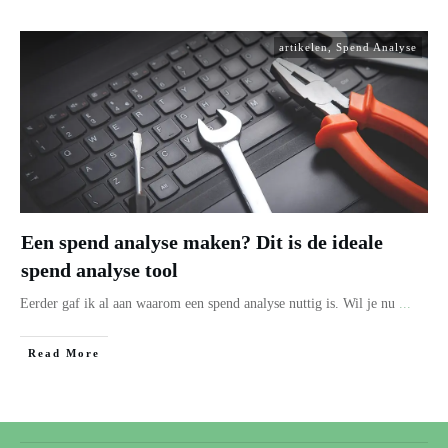
artikelen
,
Spend Analyse
Een spend analyse maken? Dit is de ideale
spend analyse tool
Eerder gaf ik al aan waarom een spend analyse nuttig is. Wil je nu
...
​Read More