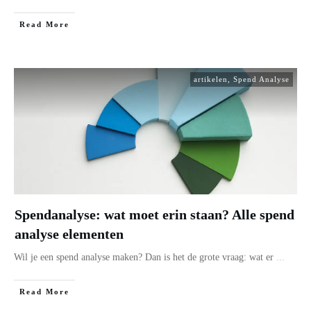
​Read More
artikelen
,
Spend Analyse
Spendanalyse: wat moet erin staan? Alle spend
analyse elementen
Wil je een spend analyse maken? Dan is het de grote vraag: wat er
...
​Read More