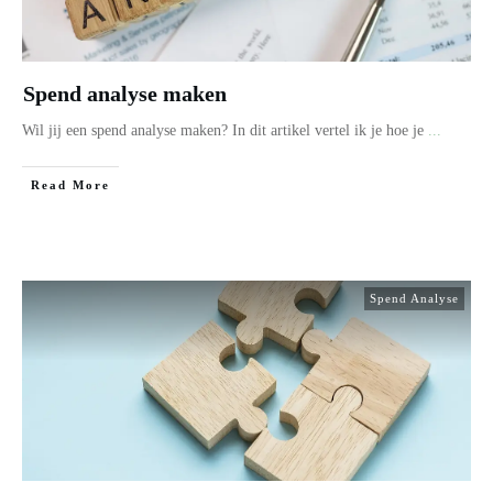
Spend analyse maken
Wil jij een spend analyse maken? In dit artikel vertel ik je hoe je
...
​Read More
Spend Analyse