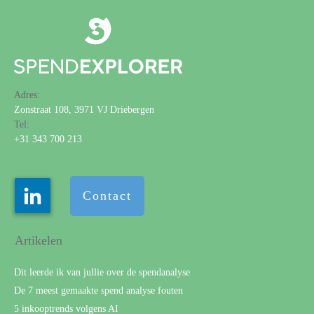
Adres:
Zonstraat 108, 3971 VJ Driebergen
Tel:
+31 343 700 213
Contact
Artikelen
Dit leerde ik van jullie over de spendanalyse
De 7 meest gemaakte spend analyse fouten
5 inkooptrends volgens AI