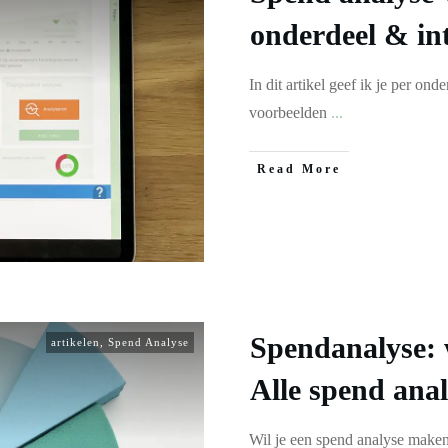
onderdeel & int
In dit artikel geef ik je per on
voorbeelden
...
​Read More
Spendanalyse: 
artikelen
,
Spend Analyse
Alle spend ana
Wil je een spend analyse maken