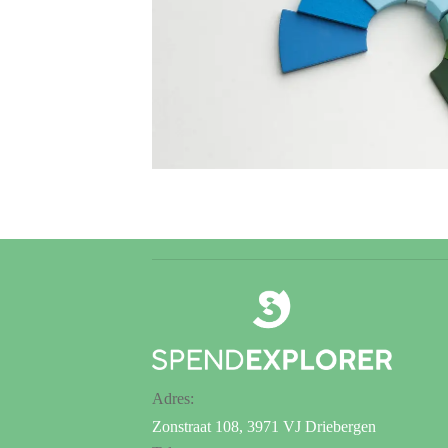
Adres:
Zonstraat 108, 3971 VJ Driebergen