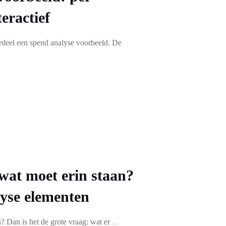
eractief
derdeel een spend analyse voorbeeld. De
wat moet erin staan?
lyse elementen
? Dan is het de grote vraag: wat er
...