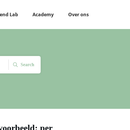
end Lab
Academy
Over ons
Search
voorbeeld: per