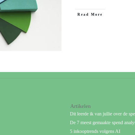
​Read More
Artikelen
Dit leerde ik van jullie over de s
De 7 meest gemaakte spend analy
5 inkooptrends volgens AI