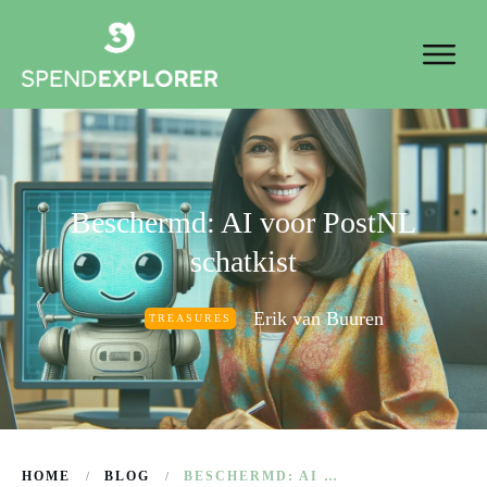
Beschermd: AI voor PostNL
schatkist
Erik van Buuren
TREASURES
HOME
BLOG
BESCHERMD: AI VOOR POSTNL SCHATKIST
/
/